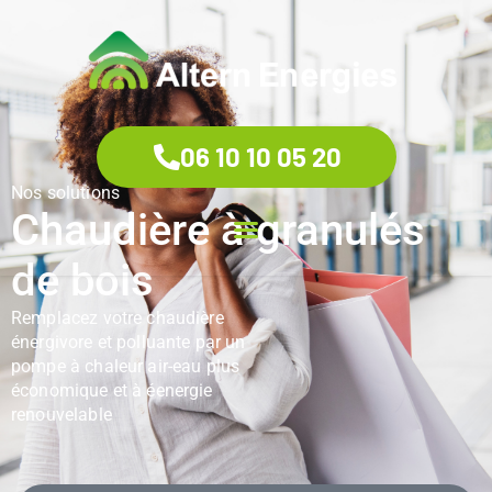
06 10 10 05 20
Nos solutions
Chaudière à granulés
de bois
Remplacez votre chaudière
énergivore et polluante par un
pompe à chaleur air-eau plus
économique et à éenergie
renouvelable